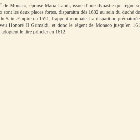
er
de Monaco, épouse Maria Landi, issue d’une dynastie qui règne sur 
sont les deux places fortes, disparaîtra dès 1682 au sein du duché de
e du Saint-Empire en 1551, frappent monnaie. La disparition prématurée
veu Honoré II Grimaldi, et donc le régent de Monaco jusqu’en 1616. 
doptent le titre princier en 1612.