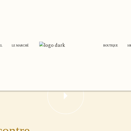
S
1er MARCHÉ
E
2ème MARCHÉ
E
E
E
E
EL
LE MARCHÉ
BOUTIQUE
10
RE
1er MARCHÉ
E
2ème MARCHÉ
contre