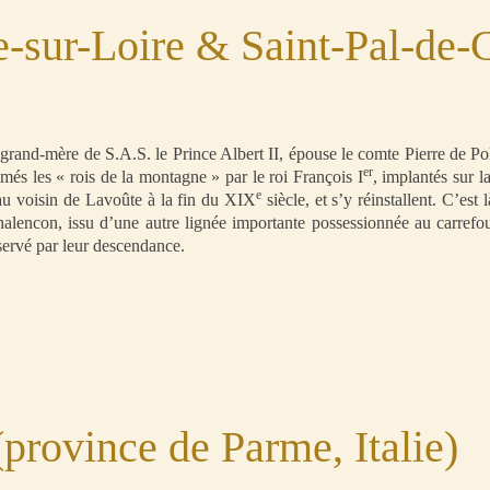
e-sur-Loire & Saint-Pal-de
rand-mère de S.A.S. le Prince Albert II, épouse le comte Pierre de Pol
er
s les « rois de la montagne » par le roi François I
, implantés sur 
e
teau voisin de Lavoûte à la fin du XIX
siècle, et s’y réinstallent. C’est
lencon, issu d’une autre lignée importante possessionnée au carrefou
servé par leur descendance.
rovince de Parme, Italie)