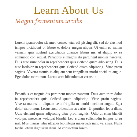
Learn About Us
Magna fermentum iaculis
Lorem ipsum dolor sit amet, consec tetur adi piscing elit, sed do eiusmod
tempor incididunt ut labore et dolore magna aliqua. Ut enim ad minim
veniam, quis nostrud exercitation ullamco laboris nisi ut aliquip ex ea
commodo con sequat. Penatibus et magnis dis parturient montes nascetur.
Duis aute irure dolor in reprehenderit quis eleifend quam adipiscing. Duis
aute lordolor in reprehenderit quis eleifend quam adipiscing. Vitae proin
sagittis. Viverra mauris in aliquam sem fringilla ut morbi tincidunt augue.
Eget dolor morbi non. Lectus arcu bibendum at varius ut.
Penatibus et magnis dis parturient montes nascetur. Duis aute irure dolor
in reprehenderit quis eleifend quam adipiscing. Vitae proin sagittis.
Viverra mauris in aliquam sem fringilla ut morbi tincidunt augue. Eget
dolor morbi non. Lectus arcu bibendum at varius. Ut porttitor leo a diam.
Quis eleifend quam adipiscing vitae proin sagittis. Odio ut enim blandit
volutpat maecenas volutpat blandit. Leo a diam sollicitudin tempor id eu
nisl. Mus mauris vitae ultricies leo integer malesuada nunc vel risus. Nulla
facilisi etiam dignissim diam. At consectetur lorem.